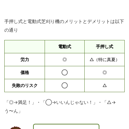
手押し式と電動式芝刈り機のメリットとデメリットは以下
の通り
電動式
手押し式
労力
◎
△（特に真夏）
価格
◯
◎
失敗のリスク
◯
△
「◎→満足！」・「◯→いいんじゃない！」・「△→
う〜ん」