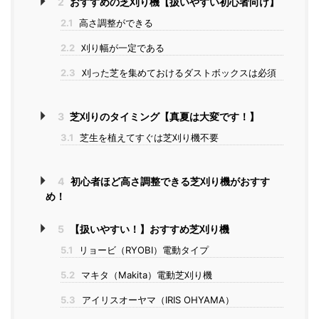
2
おすすめの芝刈り機【扱いやすい初心者向け】
2.1
高さ調整ができる
2.2
刈り幅が一定である
2.3
刈った芝を集めておけるダストボックスは必須
3
芝刈りのタイミング【真夏は大変です！】
3.1
芝生を植えてすぐは芝刈り機不要
4
初心者ほど高さ調整できる芝刈り機がおすす
め！
5
【扱いやすい！】おすすめ芝刈り機
5.1
リョービ（RYOBI）電動タイプ
5.2
マキタ（Makita）電動芝刈り機
5.3
アイリスオーヤマ（IRIS OHYAMA）