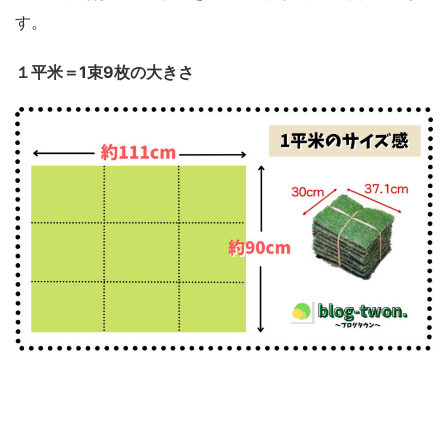
す。
１平米＝1束9枚の大きさ