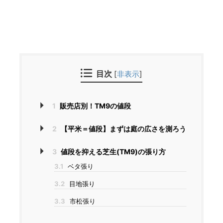
目次
[
非表示
]
1
販売店別！TM9の値段
2
【平米＝値段】まずは庭の広さを測ろう
3
値段を抑える芝生(TM9)の張り方
3.1
ベタ張り
3.2
目地張り
3.3
市松張り