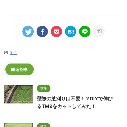
-
芝生
関連記事
芝生
壁際の芝刈りは不要！？DIYで伸び
るTM9をカットしてみた！
芝生